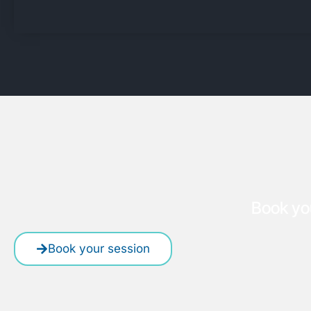
Book yo
Book your session