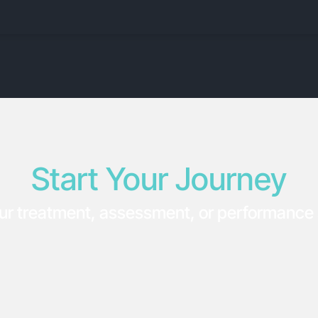
Start Your Journey
ur treatment, assessment, or performance 