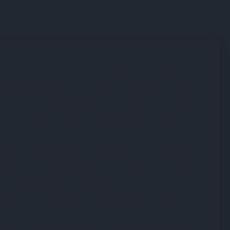
e magna aliqua. Viverra accumsan in nisl nisi. Et
 turpis massa tincidunt dui. At lectus urna duis
te sapien nec sagittis aliquam malesuada bibendum
sed id semper risus in. Duis tristique sollicitudin
s ut diam quam nulla porttitor. Parturient montes
tor. Id aliquet lectus proin nibh nisl condimentum.
orper velit sed ullamcorper morbi tincidunt ornare
Ultricies integer quis auctor elit sed. Tincidunt
cumsan in. Egestas sed tempus urna et pharetra
itudin aliquam ultrices sagittis orci a scelerisque