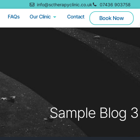
info@sctherapyclinic.co.uk
07436 903758
FAQs
Our Clinic
Contact
Book Now
Sample Blog 3