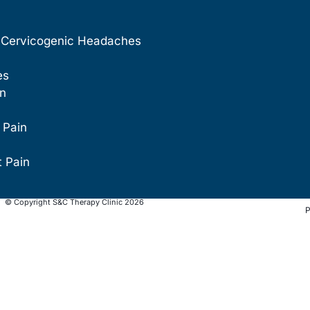
 Cervicogenic Headaches
es
in
 Pain
t Pain
© Copyright S&C Therapy Clinic 2026
P