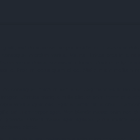
ng elit, sed do eiusmod tempor incididunt ut labore et dolor
consequat interdum varius. Mauris ultrices eros in cursus
cu dictum varius duis at consectetur lorem. Pretium vulputa
sa id. Pretium lectus quam id leo. Nisl purus in mollis nunc 
unc consequat interdum varius sit. Sagittis vitae et leo dui
integer. Ultricies tristique nulla aliquet enim tortor at auc
aucibus vitae aliquet nec. Eget sit amet tellus cras. Ullamc
lla est ullamcorper eget. Non blandit massa enim nec dui. 
in gravida. Ornare massa eget egestas purus viverra ac
habitasse platea.
i. A iaculis at erat pellentesque adipiscing commodo. Sollic