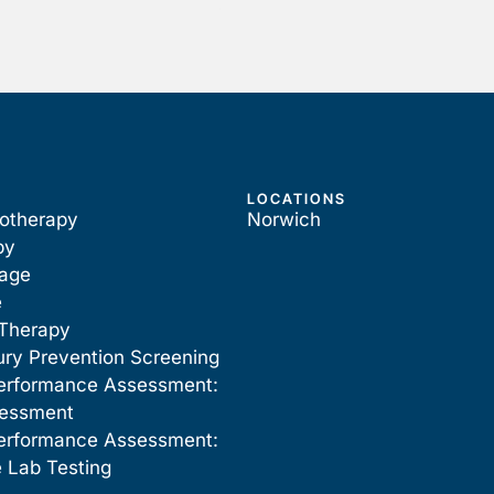
LOCATIONS
iotherapy
Norwich
py
sage
e
Therapy
ury Prevention Screening
erformance Assessment:
sessment
erformance Assessment:
 Lab Testing