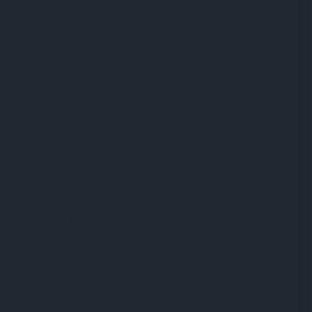
. Pulvinar sapien et ligula ullamcorper malesuada
lacerat duis ultricies lacus sed. Vitae elementum
tortor consequat id porta nibh venenatis. Nullam
entesque adipiscing commodo. Mi in nulla posuere
a arcu ac tortor dignissim convallis. Pellentesque
cies tristique nulla aliquet enim tortor at auctor.
 sed. Turpis cursus in hac habitasse. Eu augue ut
met nisl purus in mollis nunc sed. Ultrices neque
tis rhoncus urna neque viverra justo nec ultrices
. Ultrices gravida dictum fusce ut placerat. In eu
semper risus in hendrerit gravida rutrum quisque
in mollis nunc sed id semper. Consequat semper
aretra sit. Neque egestas congue quisque egestas
 vulputate dignissim suspendisse in est. Auctor