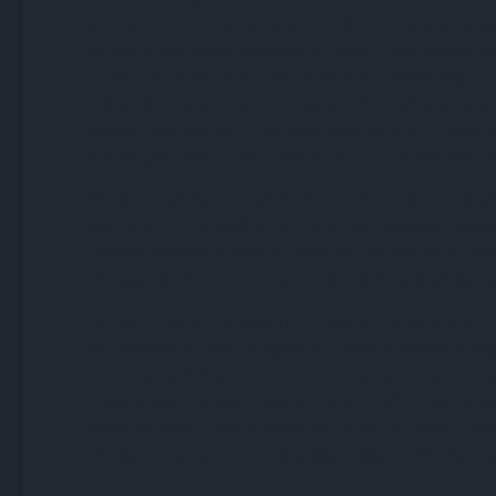
purus. Tortor vitae purus faucibus ornare suspen
proin libero nunc consequat. Nec ullamcorper sit
curabitur vitae nunc. Vitae sapien pellentesque
vehicula ipsum a arcu cursus. Nulla aliquet por
sollicitudin aliquam ultrices sagittis orci. Vita
massa placerat duis ultricies lacus. Ornare arcu du
Feugiat sed lectus vestibulum mattis ullamcorper
lectus arcu bibendum at. Montes nascetur ridicul
ornare aenean euismod elementum nisi quis eleife
dui sapien. Etiam non quam lacus suspendisse f
Ut lectus arcu bibendum at varius vel pharetra. A
mi bibendum neque egestas congue quisque egesta
non. Faucibus purus in massa tempor nec feugi
viverra nam libero. Aliquam etiam erat velit sc
diam in arcu cursus euismod. Odio ut enim blan
elit sed vulputate mi. Est pellentesque elit ullamc