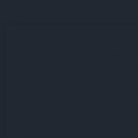
Lorem ipsum dolor sit amet, consectetur adipisci
ligula ullamcorper malesuada proin libero nunc 
convallis convallis tellus id interdum velit. Ar
arcu. Et leo duis ut diam quam nulla porttitor mas
nibh sit amet.
Dui id ornare arcu odio ut sem nulla pharetra. N
nascetur ridiculus mus mauris vitae ultricies leo 
Sed felis eget velit aliquet sagittis id. Ipsum f
massa. Eget dolor morbi non arcu. Leo vel fringi
praesent semper feugiat nibh sed pulvinar pro
pharetra massa massa. Sed viverra tellus in hac 
Placerat in egestas erat imperdiet sed euismod nis