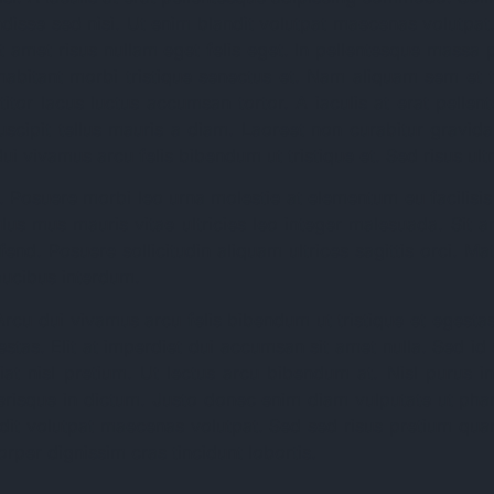
disse sed nisi. Ut enim blandit volutpat maecenas volutpat
 amet risus nullam eget felis eget. In pellentesque massa p
 habitant morbi tristique senectus et. Nam aliquam sem et 
ttitor lacus luctus accumsan tortor. A iaculis at erat pell
e suscipit tellus mauris a diam. Laoreet non curabitur gravid
i vivamus arcu felis bibendum ut tristique et. Sed risus ultri
. Posuere morbi leo urna molestie at elementum eu facilisis
us mus mauris vitae ultricies leo integer malesuada. Sit a
nd. Posuere sollicitudin aliquam ultrices sagittis orci. Mat
aucibus interdum.
rcu dui vivamus arcu felis bibendum ut tristique et egestas
s. Elit at imperdiet dui accumsan sit amet nulla. Sed id 
at nisl pretium. Ut lectus arcu bibendum at. Nisl purus 
elerisque in dictum. Justo donec enim diam vulputate ut ph
dit volutpat maecenas volutpat. Sed sed risus pretium quam
orper dignissim cras tincidunt lobortis.